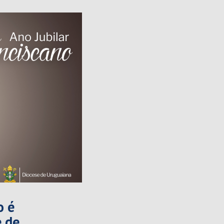
o é
 de