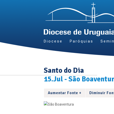
Diocese
Paróquias
Semin
Santo do Dia
15.Jul - São Boaventu
Aumentar Fonte +
Diminuir Fon