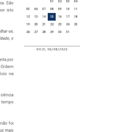
01
02
03
04
ia. São
05
06
07
08
09
10
11
or isto
12
13
14
15
16
17
18
19
20
21
22
23
24
25
lhar-se;
26
27
28
29
30
31
ldade, o
HOJE, 06/08/2026
eita por
 Ordem
ócio na
ciência
 o tempo
 não foi
us mais