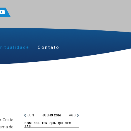
ritualidade
Contato
JUN
JULHO 2026
AGO
o Cristo
DOM
SEG
TER
QUA
QUI
SEX
isma de
SAB