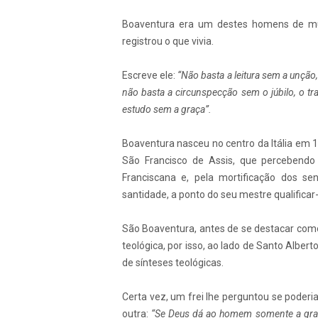
Boaventura era um destes homens de mui
registrou o que vivia.
Escreve ele:
“Não basta a leitura sem a unção
não basta a circunspecção sem o júbilo, o tr
estudo sem a graça”.
Boaventura nasceu no centro da Itália em 1
São Francisco de Assis, que percebendo
Franciscana e, pela mortificação dos se
santidade, a ponto do seu mestre qualificar
São Boaventura, antes de se destacar como
teológica, por isso, ao lado de Santo Albe
de sínteses teológicas.
Certa vez, um frei lhe perguntou se poderia
outra:
“Se Deus dá ao homem somente a graç