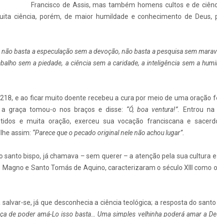
Francisco de Assis, mas também homens cultos e de ciênc
ta ciência, porém, de maior humildade e conhecimento de Deus, p
, não basta a especulação sem a devoção, não basta a pesquisa sem maravi
abalho sem a piedade, a ciência sem a caridade, a inteligência sem a humi
218, e ao ficar muito doente recebeu a cura por meio de uma oração f
 a graça tomou-o nos braços e disse:
“Ó, boa ventura!”.
Entrou na
ntidos e muita oração, exerceu sua vocação franciscana e sacerd
-lhe assim:
“Parece que o pecado original nele não achou lugar”.
 santo bispo, já chamava – sem querer – a atenção pela sua cultura e 
rto Magno e Santo Tomás de Aquino, caracterizaram o século XIII como
 salvar-se, já que desconhecia a ciência teológica; a resposta do santo
a de poder amá-Lo isso basta… Uma simples velhinha poderá amar a De