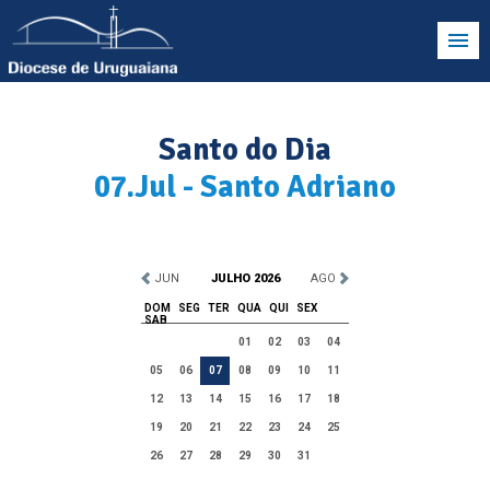
Santo do Dia
07.Jul - Santo Adriano
JUN
JULHO 2026
AGO
DOM
SEG
TER
QUA
QUI
SEX
SAB
01
02
03
04
05
06
07
08
09
10
11
12
13
14
15
16
17
18
19
20
21
22
23
24
25
26
27
28
29
30
31