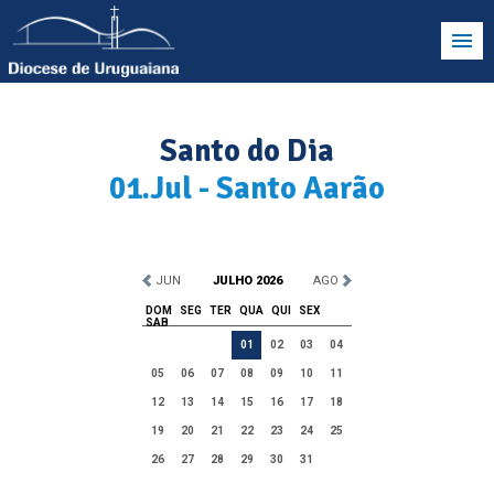
Santo do Dia
01.Jul - Santo Aarão
JUN
JULHO 2026
AGO
DOM
SEG
TER
QUA
QUI
SEX
SAB
01
02
03
04
05
06
07
08
09
10
11
12
13
14
15
16
17
18
19
20
21
22
23
24
25
26
27
28
29
30
31