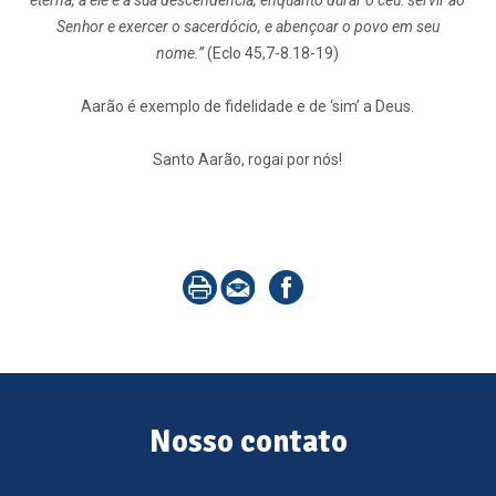
eterna, a ele e à sua descendência, enquanto durar o céu: servir ao
Senhor e exercer o sacerdócio, e abençoar o povo em seu
nome.”
(Eclo 45,7-8.18-19)
Aarão é exemplo de fidelidade e de ‘sim’ a Deus.
Santo Aarão, rogai por nós!
Nosso contato