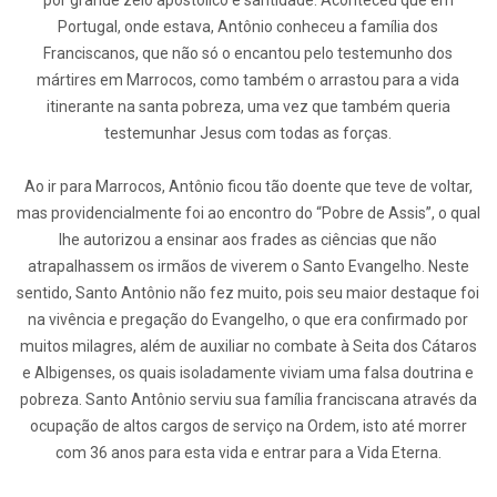
por grande zelo apostólico e santidade. Aconteceu que em
Portugal, onde estava, Antônio conheceu a família dos
Franciscanos, que não só o encantou pelo testemunho dos
mártires em Marrocos, como também o arrastou para a vida
itinerante na santa pobreza, uma vez que também queria
testemunhar Jesus com todas as forças.
Ao ir para Marrocos, Antônio ficou tão doente que teve de voltar,
mas providencialmente foi ao encontro do “Pobre de Assis”, o qual
lhe autorizou a ensinar aos frades as ciências que não
atrapalhassem os irmãos de viverem o Santo Evangelho. Neste
sentido, Santo Antônio não fez muito, pois seu maior destaque foi
na vivência e pregação do Evangelho, o que era confirmado por
muitos milagres, além de auxiliar no combate à Seita dos Cátaros
e Albigenses, os quais isoladamente viviam uma falsa doutrina e
pobreza. Santo Antônio serviu sua família franciscana através da
ocupação de altos cargos de serviço na Ordem, isto até morrer
com 36 anos para esta vida e entrar para a Vida Eterna.