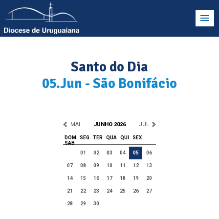
Santo do Dia
05.Jun - São Bonifácio
MAI
JUNHO 2026
JUL
DOM
SEG
TER
QUA
QUI
SEX
SAB
01
02
03
04
05
06
07
08
09
10
11
12
13
14
15
16
17
18
19
20
21
22
23
24
25
26
27
28
29
30