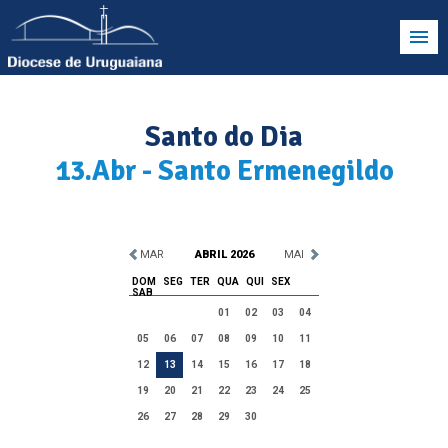
Santo do Dia
13.Abr - Santo Ermenegildo
MAR
ABRIL 2026
MAI
DOM
SEG
TER
QUA
QUI
SEX
SAB
01
02
03
04
05
06
07
08
09
10
11
12
13
14
15
16
17
18
19
20
21
22
23
24
25
26
27
28
29
30