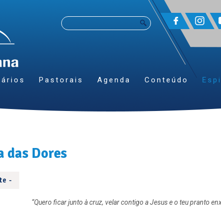
ários
Pastorais
Agenda
Conteúdo
Espi
a das Dores
te -
“Quero ficar junto à cruz, velar contigo a Jesus e o teu pranto en