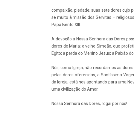
compaixão, piedade; suas sete dores cujo 
se muito à missão dos Servitas – religios
Papa Bento XIII.
A devoção a Nossa Senhora das Dores poss
dores de Maria: o velho Simeão, que profet
Egito; a perda do Menino Jesus; a Paixão do 
Nós, como Igreja, não recordamos as dore
pelas dores oferecidas, a Santíssima Virg
da Igreja, está nos apontando para uma Nova
uma civilização do Amor.
Nossa Senhora das Dores, rogai por nós!