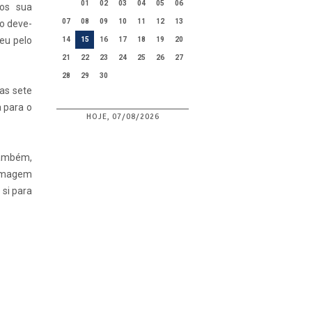
01
02
03
04
05
06
mos sua
07
08
09
10
11
12
13
o deve-
eu pelo
14
15
16
17
18
19
20
21
22
23
24
25
26
27
28
29
30
as sete
a para o
HOJE, 07/08/2026
também,
 imagem
 si para