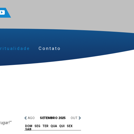
ritualidade
Contato
AGO
SETEMBRO 2025
OUT
xugar!”
DOM
SEG
TER
QUA
QUI
SEX
SAB