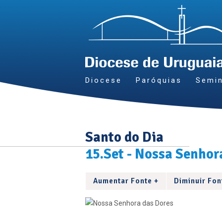
Diocese
Paróquias
Semin
Santo do Dia
15.Set - Nossa Senhor
Aumentar Fonte +
Diminuir Fon