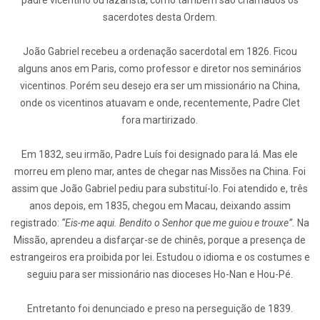
padre vicentino ou lazarista, como também são chamados os
sacerdotes desta Ordem.
João Gabriel recebeu a ordenação sacerdotal em 1826. Ficou
alguns anos em Paris, como professor e diretor nos seminários
vicentinos. Porém seu desejo era ser um missionário na China,
onde os vicentinos atuavam e onde, recentemente, Padre Clet
fora martirizado.
Em 1832, seu irmão, Padre Luís foi designado para lá. Mas ele
morreu em pleno mar, antes de chegar nas Missões na China. Foi
assim que João Gabriel pediu para substituí-lo. Foi atendido e, três
anos depois, em 1835, chegou em Macau, deixando assim
registrado:
“Eis-me aqui. Bendito o Senhor que me guiou e trouxe”.
Na
Missão, aprendeu a disfarçar-se de chinês, porque a presença de
estrangeiros era proibida por lei. Estudou o idioma e os costumes e
seguiu para ser missionário nas dioceses Ho-Nan e Hou-Pé.
Entretanto foi denunciado e preso na perseguição de 1839.