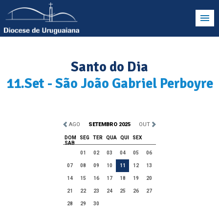
Santo do Dia
11.Set - São João Gabriel Perboyre
AGO
SETEMBRO 2025
OUT
DOM
SEG
TER
QUA
QUI
SEX
SAB
01
02
03
04
05
06
07
08
09
10
11
12
13
14
15
16
17
18
19
20
21
22
23
24
25
26
27
28
29
30