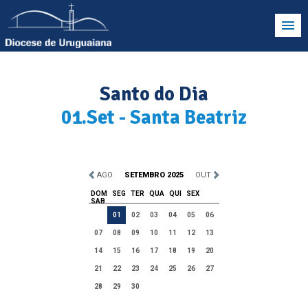
Santo do Dia
01.Set - Santa Beatriz
AGO
SETEMBRO 2025
OUT
DOM
SEG
TER
QUA
QUI
SEX
SAB
01
02
03
04
05
06
07
08
09
10
11
12
13
14
15
16
17
18
19
20
21
22
23
24
25
26
27
28
29
30