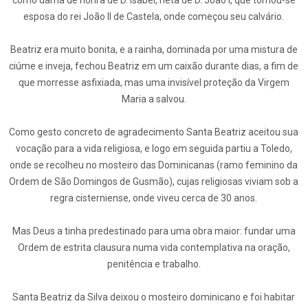
como dama de honra de D. Isabel, neta de D. João I, que tornou-se
esposa do rei João II de Castela, onde começou seu calvário.
Beatriz era muito bonita, e a rainha, dominada por uma mistura de
ciúme e inveja, fechou Beatriz em um caixão durante dias, a fim de
que morresse asfixiada, mas uma invisível proteção da Virgem
Maria a salvou.
Como gesto concreto de agradecimento Santa Beatriz aceitou sua
vocação para a vida religiosa, e logo em seguida partiu a Toledo,
onde se recolheu no mosteiro das Dominicanas (ramo feminino da
Ordem de São Domingos de Gusmão), cujas religiosas viviam sob a
regra cisterniense, onde viveu cerca de 30 anos.
Mas Deus a tinha predestinado para uma obra maior: fundar uma
Ordem de estrita clausura numa vida contemplativa na oração,
penitência e trabalho.
Santa Beatriz da Silva deixou o mosteiro dominicano e foi habitar