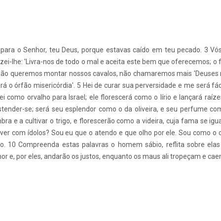
l, para o Senhor, teu Deus, porque estavas caído em teu pecado. 3 Vós
izei-lhe: 'Livra-nos de todo o mal e aceita este bem que oferecemos; o 
á; não queremos montar nossos cavalos, não chamaremos mais 'Deuses 
á o órfão misericórdia'. 5 Hei de curar sua perversidade e me será fá
ei como orvalho para Israel; ele florescerá como o lírio e lançará raí
stender-se; será seu esplendor como o da oliveira, e seu perfume co
ra e a cultivar o trigo, e florescerão como a videira, cuja fama se igu
 ver com ídolos? Sou eu que o atendo e que olho por ele. Sou como o c
o. 10 Compreenda estas palavras o homem sábio, reflita sobre ela
r e, por eles, andarão os justos, enquanto os maus ali tropeçam e cae