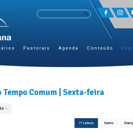
ários
Pastorais
Agenda
Conteúdo
Espi
o Tempo Comum | Sexta-feira
te -
1ª Leitura
Salmo
Evan