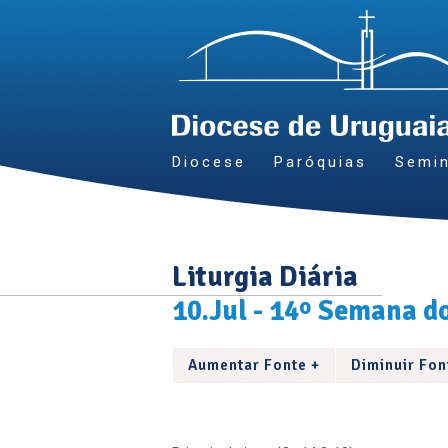
Diocese
Paróquias
Semin
Liturgia Diária
10.Jul - 14º Semana d
Aumentar Fonte +
Diminuir Fon