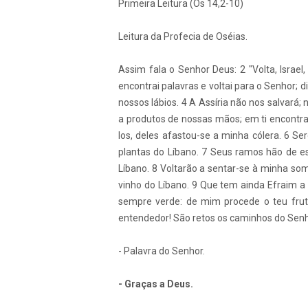
Primeira Leitura (Os 14,2-10)
Leitura da Profecia de Oséias.
Assim fala o Senhor Deus: 2 "Volta, Israe
encontrai palavras e voltai para o Senhor; d
nossos lábios. 4 A Assíria não nos salvar
a produtos de nossas mãos; em ti encontrar
los, deles afastou-se a minha cólera. 6 Ser
plantas do Líbano. 7 Seus ramos hão de e
Líbano. 8 Voltarão a sentar-se à minha somb
vinho do Líbano. 9 Que tem ainda Efraim a
sempre verde: de mim procede o teu frut
entendedor! São retos os caminhos do Senho
- Palavra do Senhor.
- Graças a Deus.