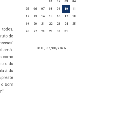
01
02
03
04
05
06
07
08
09
10
11
12
13
14
15
16
17
18
19
20
21
22
23
24
25
 todos,
26
27
28
29
30
31
fruto de
nossos'
HOJE, 07/08/2026
cil amá-
zes como
mo o do
ala à do
ipreste
s o bom
m".