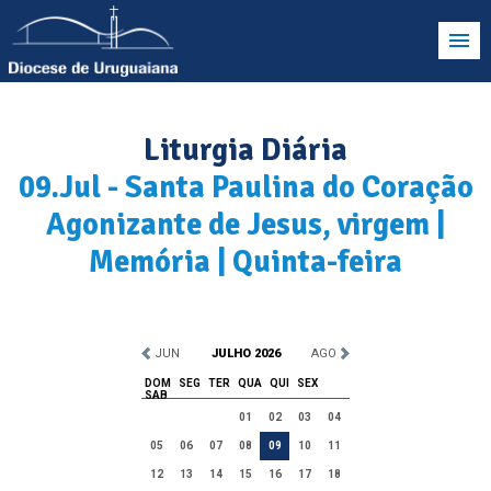
Liturgia Diária
09.Jul - Santa Paulina do Coração
Agonizante de Jesus, virgem |
Memória | Quinta-feira
JUN
JULHO 2026
AGO
DOM
SEG
TER
QUA
QUI
SEX
SAB
01
02
03
04
05
06
07
08
09
10
11
12
13
14
15
16
17
18