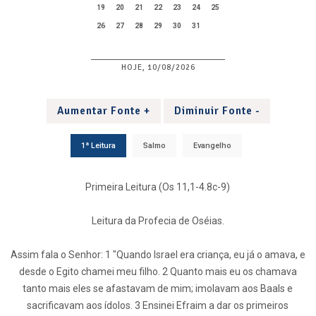
19
20
21
22
23
24
25
26
27
28
29
30
31
HOJE, 10/08/2026
Aumentar Fonte +
Diminuir Fonte -
1ª Leitura
Salmo
Evangelho
Primeira Leitura (Os 11,1-4.8c-9)
Leitura da Profecia de Oséias.
Assim fala o Senhor: 1 "Quando Israel era criança, eu já o amava, e
desde o Egito chamei meu filho. 2 Quanto mais eu os chamava
tanto mais eles se afastavam de mim; imolavam aos Baals e
sacrificavam aos ídolos. 3 Ensinei Efraim a dar os primeiros