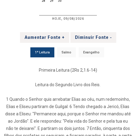
28
29
30
HOJE, 09/08/2026
Aumentar Fonte +
Diminuir Fonte -
1ª Leitura
Salmo
Evangelho
Primeira Leitura (2Rs 2,1.6-14)
Leitura do Segundo Livro dos Reis.
1 Quando o Senhor quis arrebatar Elias ao céu, num redemoinho,
Elias e Eliseu partiram de Guilgal. 6 Tendo chegado a Jericó, Elias
disse a Eliseu: "Permanece aqui, porque o Senhor me mandou até
ao Jordão". E ele respondeu: "Pela vida do Senhor e pela tua eu
não te deixarei". E partiram os dois juntos. 7 Então, cinquenta dos
filhos dos profetas os seguiram, e ficaram parados, à parte, a certa