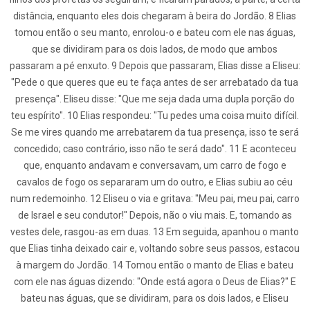
distância, enquanto eles dois chegaram à beira do Jordão. 8 Elias
tomou então o seu manto, enrolou-o e bateu com ele nas águas,
que se dividiram para os dois lados, de modo que ambos
passaram a pé enxuto. 9 Depois que passaram, Elias disse a Eliseu:
"Pede o que queres que eu te faça antes de ser arrebatado da tua
presença". Eliseu disse: "Que me seja dada uma dupla porção do
teu espírito". 10 Elias respondeu: "Tu pedes uma coisa muito difícil.
Se me vires quando me arrebatarem da tua presença, isso te será
concedido; caso contrário, isso não te será dado". 11 E aconteceu
que, enquanto andavam e conversavam, um carro de fogo e
cavalos de fogo os separaram um do outro, e Elias subiu ao céu
num redemoinho. 12 Eliseu o via e gritava: "Meu pai, meu pai, carro
de Israel e seu condutor!" Depois, não o viu mais. E, tomando as
vestes dele, rasgou-as em duas. 13 Em seguida, apanhou o manto
que Elias tinha deixado cair e, voltando sobre seus passos, estacou
à margem do Jordão. 14 Tomou então o manto de Elias e bateu
com ele nas águas dizendo: "Onde está agora o Deus de Elias?" E
bateu nas águas, que se dividiram, para os dois lados, e Eliseu