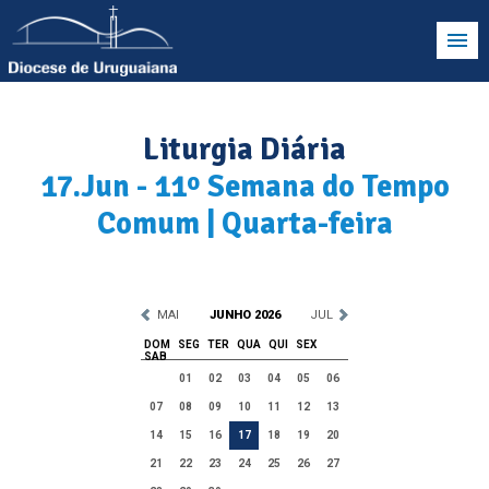
Liturgia Diária
17.Jun - 11º Semana do Tempo
Comum | Quarta-feira
MAI
JUNHO 2026
JUL
DOM
SEG
TER
QUA
QUI
SEX
SAB
01
02
03
04
05
06
07
08
09
10
11
12
13
14
15
16
17
18
19
20
21
22
23
24
25
26
27