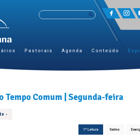
ários
Pastorais
Agenda
Conteúdo
Espi
do Tempo Comum | Segunda-feira
te -
1ª Leitura
Salmo
Evan