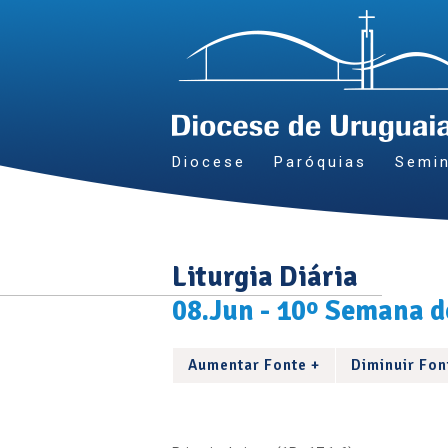
Diocese
Paróquias
Semin
Liturgia Diária
08.Jun - 10º Semana 
Aumentar Fonte +
Diminuir Fon