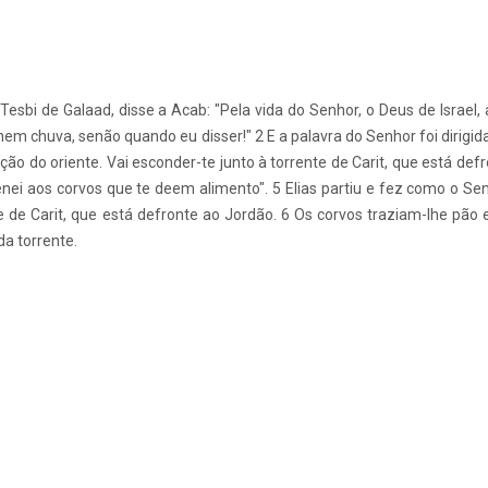
e Tesbi de Galaad, disse a Acab: "Pela vida do Senhor, o Deus de Israel
em chuva, senão quando eu disser!" 2 E a palavra do Senhor foi dirigida
ção do oriente. Vai esconder-te junto à torrente de Carit, que está def
enei aos corvos que te deem alimento". 5 Elias partiu e fez como o Se
e de Carit, que está defronte ao Jordão. 6 Os corvos traziam-lhe pão 
da torrente.