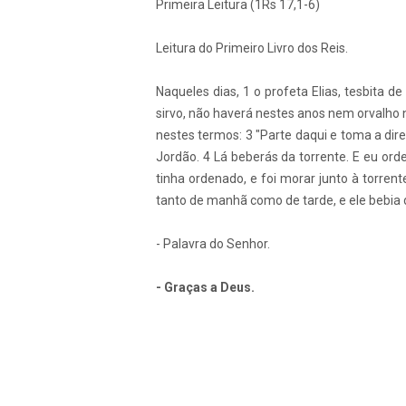
Primeira Leitura (1Rs 17,1-6)
Leitura do Primeiro Livro dos Reis.
Naqueles dias, 1 o profeta Elias, tesbita d
sirvo, não haverá nestes anos nem orvalho n
nestes termos: 3 "Parte daqui e toma a dire
Jordão. 4 Lá beberás da torrente. E eu ord
tinha ordenado, e foi morar junto à torrent
tanto de manhã como de tarde, e ele bebia 
- Palavra do Senhor.
- Graças a Deus.