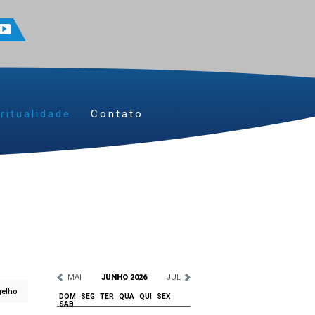
ritualidade
Contato
MAI
JUNHO 2026
JUL
gelho
DOM
SEG
TER
QUA
QUI
SEX
SAB