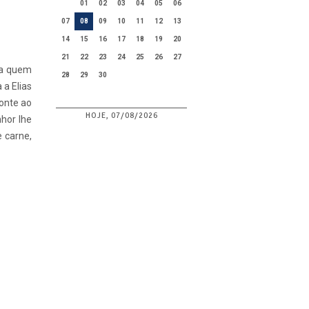
01
02
03
04
05
06
07
08
09
10
11
12
13
14
15
16
17
18
19
20
21
22
23
24
25
26
27
, a quem
28
29
30
 a Elias
ronte ao
HOJE, 07/08/2026
nhor lhe
e carne,