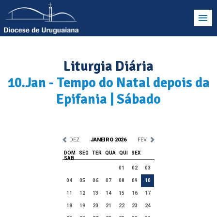
Liturgia Diária
10.Jan - Tempo do Natal depois da
Epifania | Sábado
DEZ
JANEIRO 2026
FEV
DOM
SEG
TER
QUA
QUI
SEX
SAB
01
02
03
04
05
06
07
08
09
10
11
12
13
14
15
16
17
18
19
20
21
22
23
24