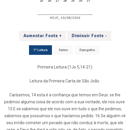
25
26
27
28
29
30
31
HOJE, 10/08/2026
Aumentar Fonte +
Diminuir Fonte -
1ª Leitura
Salmo
Evangelho
Primeira Leitura (1Jo 5,14-21)
Leitura da Primeira Carta de São João.
Caríssimos, 14 esta é a confiança que temos em Deus: se lhe
pedimos alguma coisa de acordo com a sua vontade, ele nos ouve.
15 E se sabemos que ele nos ouve em tudo o que lhe pedimos,
sabemos que possuímos o que havíamos pedido. 16 Se alguém vê
seu irmão cometer um pecado que não conduz à morte, que ele
reze, e Deus lhe dará a vida; isto, se, de fato, o pecado cometido