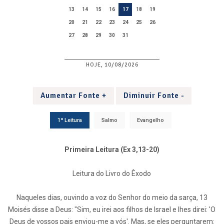
13
14
15
16
17
18
19
20
21
22
23
24
25
26
27
28
29
30
31
HOJE, 10/08/2026
Aumentar Fonte +
Diminuir Fonte -
1ª Leitura
Salmo
Evangelho
Primeira Leitura (Ex 3,13-20)
Leitura do Livro do Êxodo
Naqueles dias, ouvindo a voz do Senhor do meio da sarça, 13
Moisés disse a Deus: "Sim, eu irei aos filhos de Israel e lhes direi: 'O
Deus de vossos pais enviou-me a vós'. Mas, se eles perguntarem: