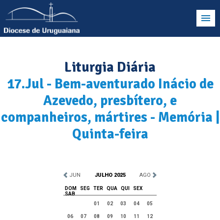
Liturgia Diária
17.Jul - Bem-aventurado Inácio de
Azevedo, presbítero, e
companheiros, mártires - Memória |
Quinta-feira
JUN
JULHO 2025
AGO
DOM
SEG
TER
QUA
QUI
SEX
SAB
01
02
03
04
05
06
07
08
09
10
11
12