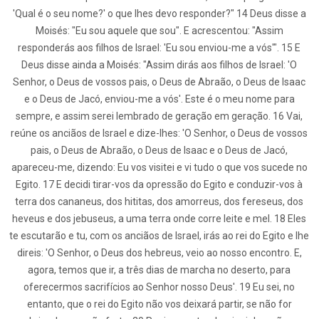
'Qual é o seu nome?' o que lhes devo responder?" 14 Deus disse a
Moisés: "Eu sou aquele que sou". E acrescentou: "Assim
responderás aos filhos de Israel: 'Eu sou enviou-me a vós'". 15 E
Deus disse ainda a Moisés: "Assim dirás aos filhos de Israel: 'O
Senhor, o Deus de vossos pais, o Deus de Abraão, o Deus de Isaac
e o Deus de Jacó, enviou-me a vós'. Este é o meu nome para
sempre, e assim serei lembrado de geração em geração. 16 Vai,
reúne os anciãos de Israel e dize-lhes: 'O Senhor, o Deus de vossos
pais, o Deus de Abraão, o Deus de Isaac e o Deus de Jacó,
apareceu-me, dizendo: Eu vos visitei e vi tudo o que vos sucede no
Egito. 17 E decidi tirar-vos da opressão do Egito e conduzir-vos à
terra dos cananeus, dos hititas, dos amorreus, dos fereseus, dos
heveus e dos jebuseus, a uma terra onde corre leite e mel. 18 Eles
te escutarão e tu, com os anciãos de Israel, irás ao rei do Egito e lhe
direis: 'O Senhor, o Deus dos hebreus, veio ao nosso encontro. E,
agora, temos que ir, a três dias de marcha no deserto, para
oferecermos sacrifícios ao Senhor nosso Deus'. 19 Eu sei, no
entanto, que o rei do Egito não vos deixará partir, se não for