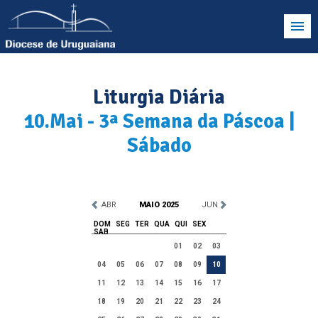
Liturgia Diária
10.Mai - 3ª Semana da Páscoa |
Sábado
ABR
MAIO 2025
JUN
DOM
SEG
TER
QUA
QUI
SEX
SAB
01
02
03
04
05
06
07
08
09
10
11
12
13
14
15
16
17
18
19
20
21
22
23
24