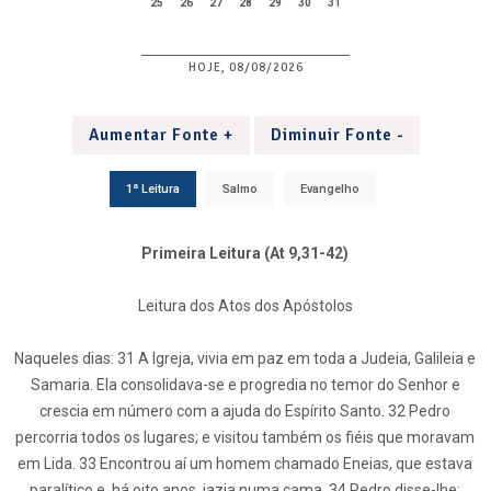
25
26
27
28
29
30
31
HOJE, 08/08/2026
Aumentar Fonte +
Diminuir Fonte -
1ª Leitura
Salmo
Evangelho
Primeira Leitura (At 9,31-42)
Leitura dos Atos dos Apóstolos
Naqueles dias: 31 A Igreja, vivia em paz em toda a Judeia, Galileia e
Samaria. Ela consolidava-se e progredia no temor do Senhor e
crescia em número com a ajuda do Espírito Santo. 32 Pedro
percorria todos os lugares; e visitou também os fiéis que moravam
em Lida. 33 Encontrou aí um homem chamado Eneias, que estava
paralítico e, há oito anos, jazia numa cama. 34 Pedro disse-lhe: