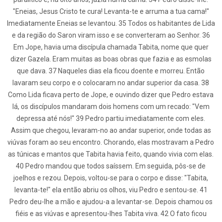
"Eneias, Jesus Cristo te cura! Levanta-te e arruma a tua cama!"
Imediatamente Eneias se levantou. 35 Todos os habitantes de Lida
e da região do Saron viram isso e se converteram ao Senhor. 36
Em Jope, havia uma discípula chamada Tabita, nome que quer
dizer Gazela. Eram muitas as boas obras que fazia e as esmolas
que dava. 37 Naqueles dias ela ficou doente e morreu. Então
lavaram seu corpo e o colocaram no andar superior da casa. 38
Como Lida ficava perto de Jope, e ouvindo dizer que Pedro estava
lá, os discípulos mandaram dois homens com um recado: "Vem
depressa até nós!" 39 Pedro partiu imediatamente com eles.
Assim que chegou, levaram-no ao andar superior, onde todas as
viúvas foram ao seu encontro. Chorando, elas mostravam a Pedro
as túnicas e mantos que Tabita havia feito, quando vivia com elas.
40 Pedro mandou que todos saíssem. Em seguida, pôs-se de
joelhos e rezou. Depois, voltou-se para o corpo e disse: "Tabita,
levanta-te!" ela então abriu os olhos, viu Pedro e sentou-se. 41
Pedro deu-lhe a mão e ajudou-a a levantar-se. Depois chamou os
fiéis e as viúvas e apresentou-lhes Tabita viva. 42 O fato ficou