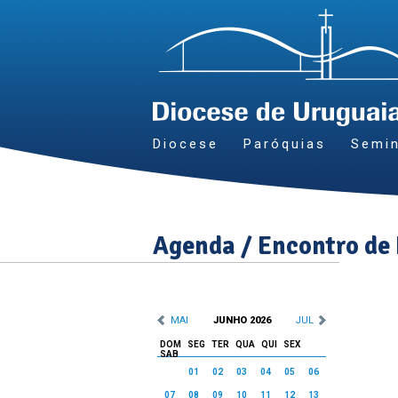
Diocese
Paróquias
Semin
Agenda / Encontro de
MAI
JUNHO 2026
JUL
DOM
SEG
TER
QUA
QUI
SEX
SAB
01
02
03
04
05
06
07
08
09
10
11
12
13