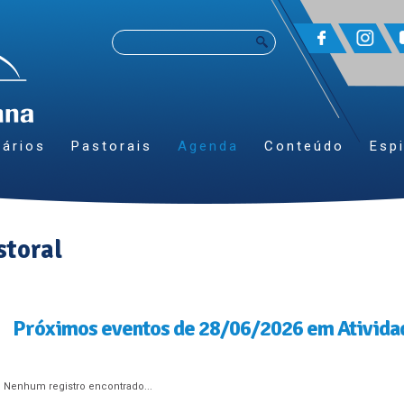
ários
Pastorais
Agenda
Conteúdo
Espi
storal
Próximos eventos de 28/06/2026 em Ativida
Nenhum registro encontrado...