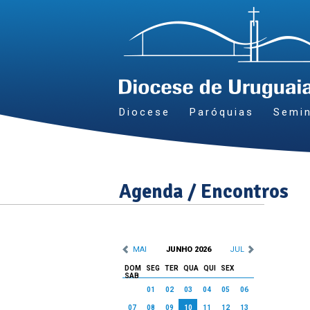
Diocese
Paróquias
Semin
Agenda / Encontros
MAI
JUNHO 2026
JUL
DOM
SEG
TER
QUA
QUI
SEX
SAB
01
02
03
04
05
06
07
08
09
10
11
12
13