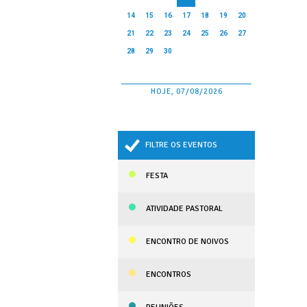
14
15
16
17
18
19
20
21
22
23
24
25
26
27
28
29
30
HOJE, 07/08/2026
FILTRE OS EVENTOS
FESTA
ATIVIDADE PASTORAL
ENCONTRO DE NOIVOS
ENCONTROS