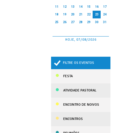
11
12
13
14
15
16
17
18
19
20
21
22
23
24
25
26
27
28
29
30
31
HOJE, 07/08/2026
FILTRE OS EVENTOS
FESTA
ATIVIDADE PASTORAL
ENCONTRO DE NOIVOS
ENCONTROS