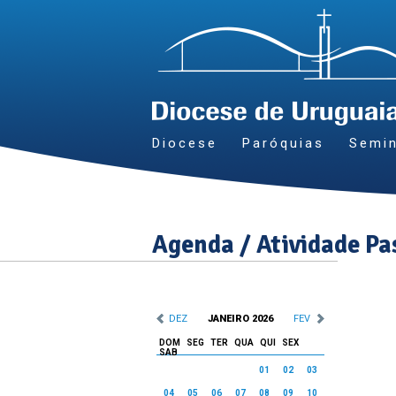
Diocese
Paróquias
Semin
Agenda / Atividade Pa
DEZ
JANEIRO 2026
FEV
DOM
SEG
TER
QUA
QUI
SEX
SAB
01
02
03
04
05
06
07
08
09
10