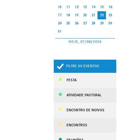
10
11
12
13
14
15
16
17
18
19
20
21
22
23
24
25
26
27
28
29
30
31
HOJE, 07/08/2026
FILTRE OS EVENTOS
FESTA
ATIVIDADE PASTORAL
ENCONTRO DE NOIVOS
ENCONTROS