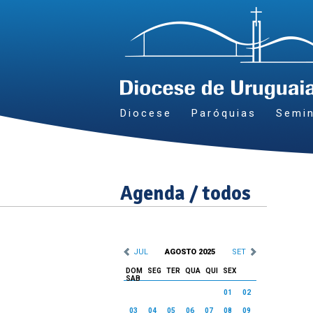
Diocese
Paróquias
Semin
Agenda / todos
JUL
AGOSTO 2025
SET
DOM
SEG
TER
QUA
QUI
SEX
SAB
01
02
03
04
05
06
07
08
09